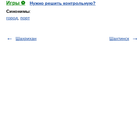
Игры ⚽
Нужно решить контрольную?
Синонимы
:
город
,
порт
Шахрихан
Шахтинск