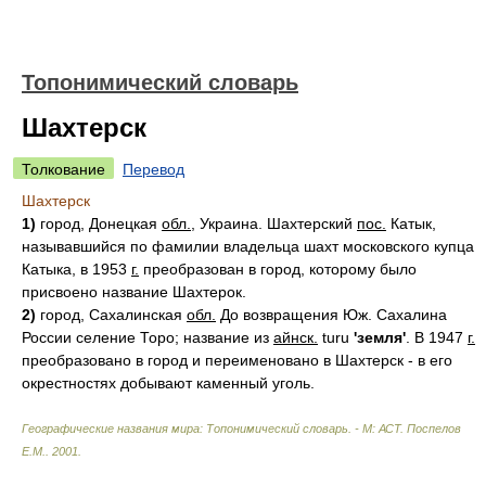
Топонимический словарь
Шахтерск
Толкование
Перевод
Шахтерск
1)
город, Донецкая
обл.
, Украина. Шахтерский
пос.
Катык,
называвшийся по фамилии владельца шахт московского купца
Катыка, в 1953
г.
преобразован в город, которому было
присвоено название Шахтерок.
2)
город, Сахалинская
обл.
До возвращения Юж. Сахалина
России селение Торо; название из
айнск.
turu
'земля'
. В 1947
г.
преобразовано в город и переименовано в Шахтерск - в его
окрестностях добывают каменный уголь.
Географические названия мира: Топонимический словарь. - М: АСТ
.
Поспелов
Е.М.
.
2001
.